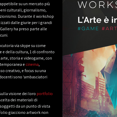
appetibile su un mercato più
ni culturali, giornalismo,
ezionismo. Durante il workshop
izzati dalle giurie per i grandi
Gallery ha preso parte alle
cuni.
rlocutoria via skype su come
 e della cultura, 1 di confronto
 arte, storia e videogame, con
contemporanea e
cinema
,
so creativo, e focus su una
i docenti sono ‘ambasciatori
sulla visione dei loro
portfolio
celta dei materiali di
soggetti da un punto di vista
folio giacciono artwork non