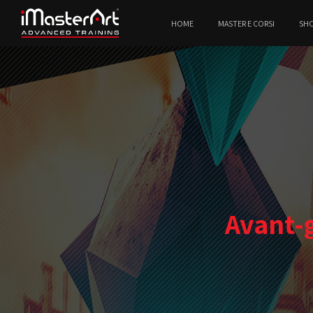
HOME
MASTER E CORSI
SH
Avant-g