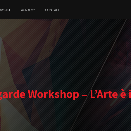
OWCASE
ACADEMY
CONTATTI
arde Workshop – L’Arte è 