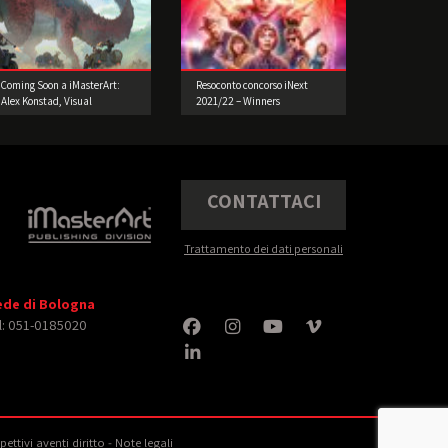
Coming Soon a iMasterArt:
Resoconto concorso iNext
Alex Konstad, Visual
2021/22 – Winners
Development Artist!
CONTATTACI
Trattamento dei dati personali
ede di Bologna
l: 051-0185020
spettivi
aventi diritto
‐
Note legali