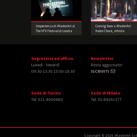
L’esperienza di iMasterArt al
Coming Soon a iMasterArt:
The VFX Festival di Londra
Kalen Chock, infinita
passione per la Concept Art!
Segreteria ed ufficio
Newsletter
Lunedì - Venerdì
Resta aggiornato!
09:30-13:30 15:00-18:30
ISCRIVITI
Sede di Torino
Sede di Milano
Tel: 011-4060860
Tel: 02-84161377
Copyright © 2026 iMasterArt S.r.l. 