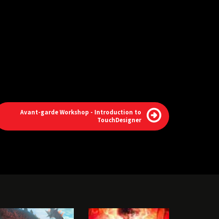
Avant-garde Workshop - Introduction to
TouchDesigner