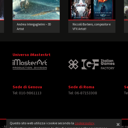
Andrea Interguglielmi – 3D
Niccolò Barbero, compositor e
Artist
VFX Artist!
Universo iMasterArt
Sede di Genova
Sede di Roma
S
Tel: 010-9861113
Tel: 06-87153308
Te
×
Questo sito web utilizza i cookie secondo la
cookie policy
.
‐ All rights reserved. Tutti i diritti relativi ad immagini e video pubblicati sono dei ri