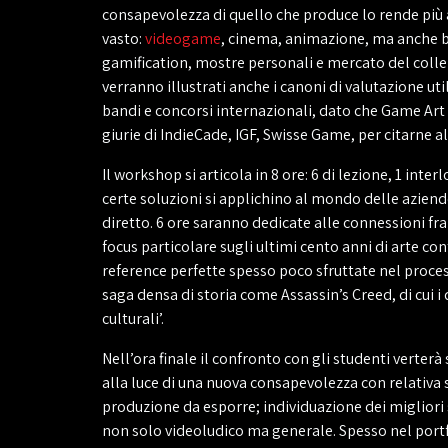
consapevolezza di quello che produce lo rende più 
vasto:
videogame
, cinema, animazione, ma anche be
gamification, mostre personali e mercato del coll
verranno illustrati anche i canoni di valutazione util
bandi e concorsi internazionali, dato che Game Art 
giurie di IndieCade, IGF, Swisse Game, per citarne al
Il workshop si articola in 8 ore: 6 di lezione, 1 inte
certe soluzioni si applichino al mondo delle aziende
diretto. 6 ore saranno dedicate alle connessioni fra
focus particolare sugli ultimi cento anni di arte 
reference perfette spesso poco sfruttate nel proces
saga densa di storia come Assassin’s Creed, di cui 
culturali’.
Nell’ora finale il confronto con gli studenti verterà 
alla luce di una nuova consapevolezza con relativa s
produzione da esporre; individuazione dei migliori 
non solo videoludico ma generale. Spesso nel port