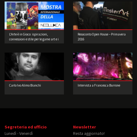
L’Arte è in Gioco: ispirazioni,
Resoconto Open House – Primavera
connessioni e stile per le game art e i
2016
videogame a cura di Musea Game
Art Gallery
Carlo Ivo Alimo Bianchi
Intervista a Francesca Burrone
Segreteria ed ufficio
Newsletter
Lunedì - Venerdì
Resta aggiornato!