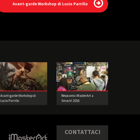
Avant-garde Workshop di Lucio Parrillo
Avant-garde Workshop di
Resoconto iMasterArt a
Lucio Parrillo
Smack! 2016
CONTATTACI