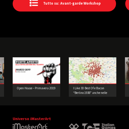
Tutto su: Avant-garde Workshop
Open House – Primavera 2019
I Like 3D Best Of e Bacon
“Berlino 1938” anche nelle
Edicole della Lombardia
Universo iMasterArt