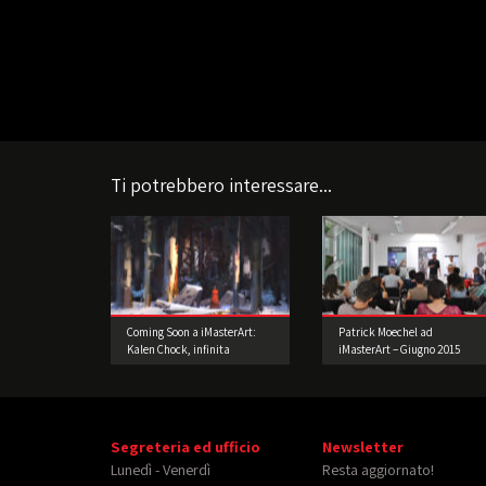
Ti potrebbero interessare...
Coming Soon a iMasterArt:
Patrick Moechel ad
Kalen Chock, infinita
iMasterArt – Giugno 2015
passione per la Concept Art!
Segreteria ed ufficio
Newsletter
Lunedì - Venerdì
Resta aggiornato!