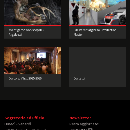
Avant-garde Workshop di D.
iMasterArt aggiorna i Production
Angelozzi
Master
Concorso iNext 2015-2016
Contatti
Segreteria ed ufficio
Newsletter
Lunedì - Venerdì
Resta aggiornato!
09:30-13:30 15:00-18:30
ISCRIVITI