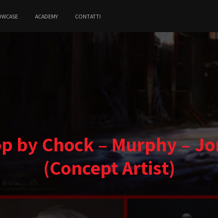
OWCASE
ACADEMY
CONTATTI
 by Chock – Murphy – Jon
(Concept Artist)