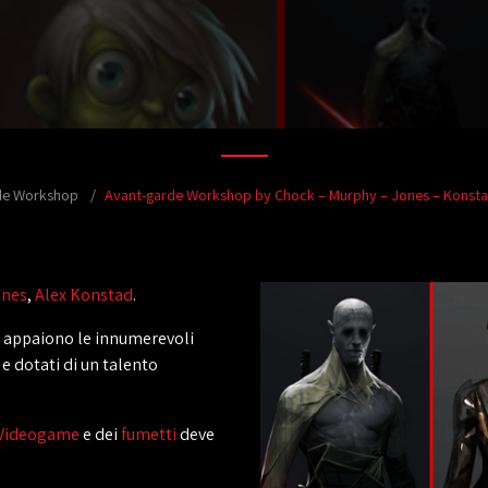
de Workshop
Avant-garde Workshop by Chock – Murphy – Jones – Konstad 
ones
,
Alex Konstad
.
ti appaiono le innumerevoli
e dotati di un talento
Videogame
e dei
fumetti
deve