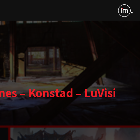
es – Konstad – LuVisi