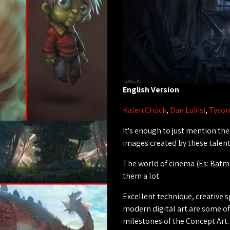
English Version
Kalen Chock
,
Dan LuVisi
,
Tyson
It's enough to just mention th
images created by these talent
The world of cinema (Es: Bat
them a lot.
Excellent technique, creative sp
modern digital art are some of 
milestones of the Concept Art.