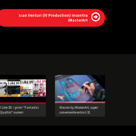
Ivan Venturi (IV Production) incontra
iMasterArt
I Like 3D: i primi “Fantastici
Wacom by iMasterArt, super
Quattro” numeri
conveniente entro il 31
Dicembre 2015!