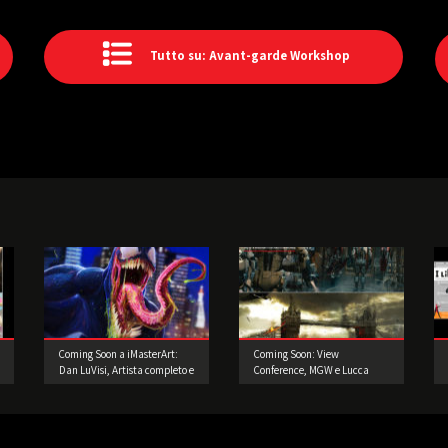
Tutto su: Avant-garde Workshop
Coming Soon a iMasterArt:
Coming Soon: View
Dan LuVisi, Artista completo e
Conference, MGW e Lucca
poliedrico!
Comics and Games!