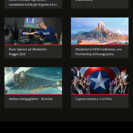
connessioni e stile per le game art e i
videogame a cura di Musea Game
Art Gallery
Mark Spevick ad iMasterArt –
iMasterArt e VIEW Conference, una
Maggio 2014
Partnership all’Avanguardia
Andrea Interguglielmi – 3D Artist
Captain America: Civil War