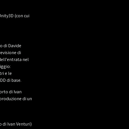
Unity3D (con cui
to di Davide
revisione di
ell'entrata nel
iggio:
ri e le
DD di base.
orto di Ivan
i produzione di un
 di Ivan Venturi)