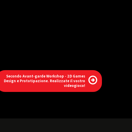
Secondo Avant-garde Workshop - 2D Games
Design e Prototipazione. Realizzate il vostro
videogioco!