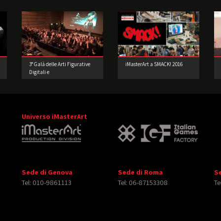
3° Galà delle Arti Figurative
iMasterArt a SMACK! 2016
Digitali e
dell’Intrattenimento: i
Vincitori e le foto della festa
Universo iMasterArt
Sede di Genova
Sede di Roma
S
Tel: 010-9861113
Tel: 06-87153308
Te