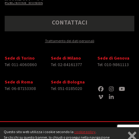
CONTATTACI
Trattamento dei dati personali
Sede di Torino
Sede di Milano
Sede di Genova
Tel: 011-4060860
Tel: 02-84161377
Tel: 010-9861113
Sede di Roma
Sede di Bologna
Tel: 06-87153308
Tel: 051-0185020
×
Copyright © 2026 iMasterArt S.r.l. ‐ All rights reserved. Tutti i diritti relativi ad
Questo sito web utilizza i cookie secondo la
cookie policy
.
immagini e video pubblicati sono dei rispettivi
aventi diritto
‐
Note legali
Se clicchi su questo banner, lo chiudi o prosegui nella navigazione