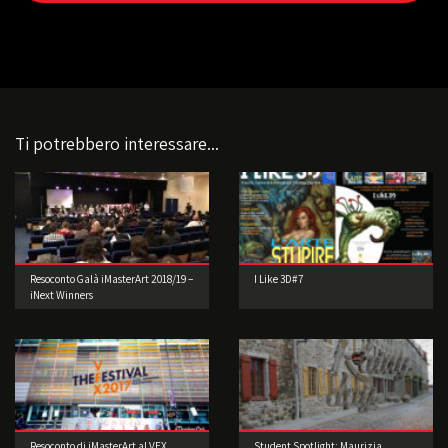
Ti potrebbero interessare...
Resoconto Galà iMasterArt 2018/19 –
I Like 3D#7
iNext Winners
Resoconto di iMasterArt al VFX
Student Spotlight: Maurizia