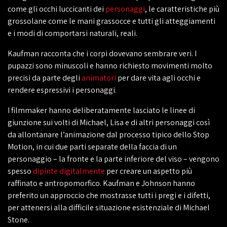
come gli occhi luccicanti dei
personaggi
, le caratteristiche più
grossolane come le mani grassocce e tutti gli atteggiamenti
e i modi di comportarsi naturali, reali.
Kaufman racconta che i corpi dovevano sembrare veri. I
pupazzi sono minuscoli e hanno richiesto movimenti molto
precisi da parte degli
animatori
per dare vita agli occhi e
rendere espressivi i personaggi.
I filmmaker hanno deliberatamente lasciato le linee di
giunzione sui volti di Michael, Lisa e di altri personaggi così
da allontanare l’animazione dal processo tipico dello Stop
Motion, in cui due parti separate della faccia di un
personaggio – la fronte e la parte inferiore del viso – vengono
spesso
dipinte digitalmente
per creare un aspetto più
raffinato e antropomorfico. Kaufman e Johnson hanno
preferito un approccio che mostrasse tutti i pregi e i difetti,
per attenersi alla difficile situazione esistenziale di Michael
Stone.