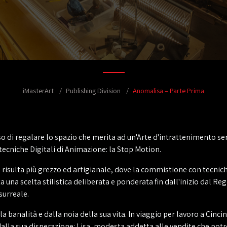
iMasterArt
Publishing Division
Anomalisa – Parte Prima
o di regalare lo spazio che merita ad un'Arte d'intrattenimento sen
ecniche Digitali di Animazione: la Stop Motion.
a risulta più grezzo ed artigianale, dove la commistione con tecnich
ta una scelta stilistica deliberata e ponderata fin dall'inizio dal 
surreale.
 banalità e dalla noia della sua vita. In viaggio per lavoro a Cincinn
dalla sua disperazione: Lisa, modesta addetta alle vendite che potr