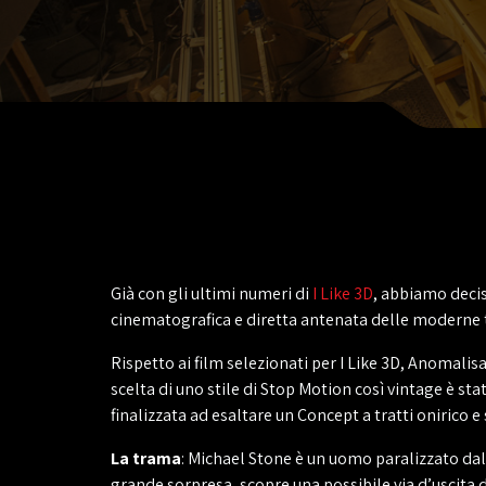
Già con gli ultimi numeri di
I Like 3D
, abbiamo decis
cinematografica e diretta antenata delle moderne t
Rispetto ai film selezionati per I Like 3D, Anomalis
scelta di uno stile di Stop Motion così vintage è sta
finalizzata ad esaltare un Concept a tratti onirico e 
La trama
: Michael Stone è un uomo paralizzato dalla
grande sorpresa, scopre una possibile via d’uscita 