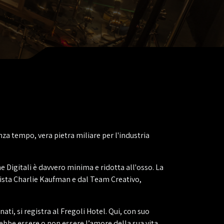
za tempo, vera pietra miliare per l'industria
e Digitali è davvero minima e ridotta all'osso. La
Regista Charlie Kaufman e dal Team Creativo,
ati, si registra al Fregoli Hotel. Qui, con suo
ebbe essere o non essere l’amore della sua vita.