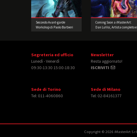
Secondo Avant-garde
Coming Soon a iMasterArt:
Workshop di Paolo Barbieri
Dan LuVisi, Artista completo e
2015
poliedrico!
Segreteria ed ufficio
Newsletter
Lunedì - Venerdì
Resta aggiornato!
09:30-13:30 15:00-18:30
ISCRIVITI
Sede di Torino
Sede di Milano
Tel: 011-4060860
Tel: 02-84161377
Copyright © 2026 iMasterArt S.r.l. 