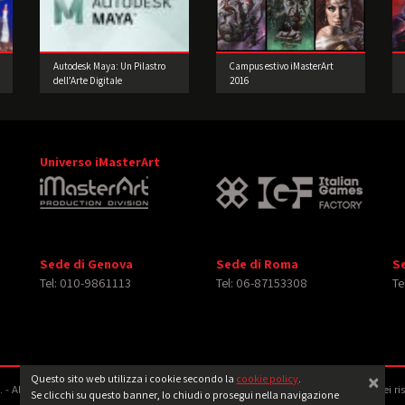
Autodesk Maya: Un Pilastro
Campus estivo iMasterArt
dell’Arte Digitale
2016
Universo iMasterArt
Sede di Genova
Sede di Roma
S
Tel: 010-9861113
Tel: 06-87153308
Te
×
Questo sito web utilizza i cookie secondo la
cookie policy
.
‐ All rights reserved. Tutti i diritti relativi ad immagini e video pubblicati sono dei ri
Se clicchi su questo banner, lo chiudi o prosegui nella navigazione