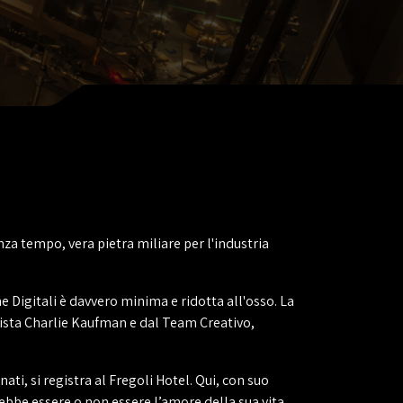
za tempo, vera pietra miliare per l'industria
e Digitali è davvero minima e ridotta all'osso. La
Regista Charlie Kaufman e dal Team Creativo,
ati, si registra al Fregoli Hotel. Qui, con suo
ebbe essere o non essere l’amore della sua vita.