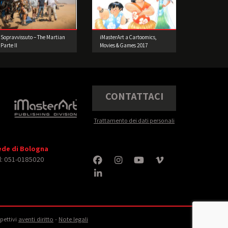
Sopravvissuto – The Martian
iMasterArt a Cartoomics,
Parte II
Movies & Games 2017
CONTATTACI
Trattamento dei dati personali
ede di Bologna
l: 051-0185020
spettivi
aventi diritto
‐
Note legali