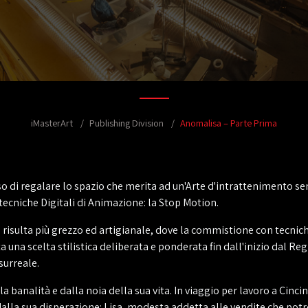
iMasterArt
Publishing Division
Anomalisa – Parte Prima
o di regalare lo spazio che merita ad un'Arte d'intrattenimento sen
ecniche Digitali di Animazione: la Stop Motion.
a risulta più grezzo ed artigianale, dove la commistione con tecnich
ta una scelta stilistica deliberata e ponderata fin dall'inizio dal 
surreale.
 banalità e dalla noia della sua vita. In viaggio per lavoro a Cincinn
dalla sua disperazione: Lisa, modesta addetta alle vendite che potr