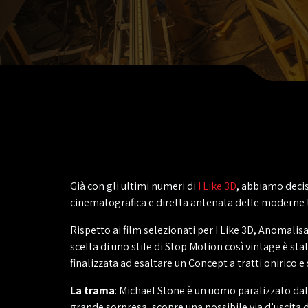
Già con gli ultimi numeri di
I Like 3D
, abbiamo decis
cinematografica e diretta antenata delle moderne t
Rispetto ai film selezionati per I Like 3D, Anomalis
scelta di uno stile di Stop Motion così vintage è sta
finalizzata ad esaltare un Concept a tratti onirico e 
La trama
: Michael Stone è un uomo paralizzato dalla
grande sorpresa, scopre una possibile via d’uscita 