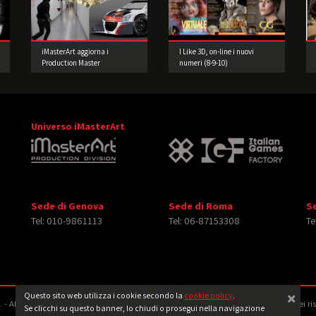
iMasterArt aggiorna i
I Like 3D, on-line i nuovi
Production Master
numeri (8-9-10)
Universo iMasterArt
Sede di Genova
Sede di Roma
S
Tel: 010-9861113
Tel: 06-87153308
Te
×
Questo sito web utilizza i cookie secondo la
cookie policy
.
‐ All rights reserved. Tutti i diritti relativi ad immagini e video pubblicati sono dei ri
Se clicchi su questo banner, lo chiudi o prosegui nella navigazione