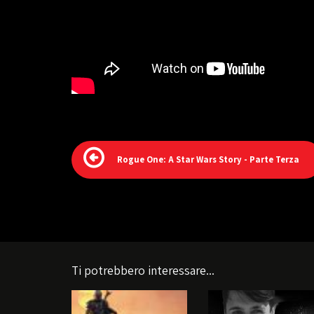
Rogue One: A Star Wars Story - Parte Terza
Ti potrebbero interessare...