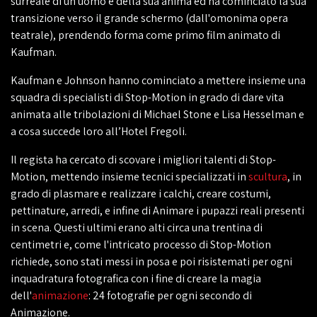
surreale di un uomo e della sua anima ed ha cominciato la sua
transizione verso il grande schermo (dall'omonima opera
teatrale), prendendo forma come primo film animato di
Kaufman.
Kaufman e Johnson hanno cominciato a mettere insieme una
squadra di specialisti di Stop-Motion in grado di dare vita
animata alle tribolazioni di Michael Stone e Lisa Hesselman e
a cosa succede loro all’Hotel Fregoli.
Il regista ha cercato di scovare i migliori talenti di Stop-
Motion, mettendo insieme tecnici specializzati in
scultura
, in
grado di plasmare e realizzare i calchi, creare costumi,
pettinature, arredi, e infine di Animare i pupazzi reali presenti
in scena. Questi ultimi erano alti circa una trentina di
centimetri e, come l'intricato processo di Stop-Motion
richiede, sono stati messi in posa e poi risistemati per ogni
inquadratura fotografica con i fine di creare la magia
dell'
animazione
: 24 fotografie per ogni secondo di
Animazione.