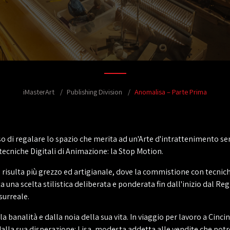
iMasterArt
Publishing Division
Anomalisa – Parte Prima
o di regalare lo spazio che merita ad un'Arte d'intrattenimento sen
ecniche Digitali di Animazione: la Stop Motion.
a risulta più grezzo ed artigianale, dove la commistione con tecnich
ta una scelta stilistica deliberata e ponderata fin dall'inizio dal 
surreale.
 banalità e dalla noia della sua vita. In viaggio per lavoro a Cincinn
dalla sua disperazione: Lisa, modesta addetta alle vendite che potr