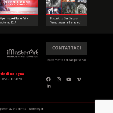
Open House iMasterArt –
iMasterArt a San Servolo
Autunno 2017
(Venezia) per la Biennale di
Architettura!
CONTATTACI
Trattamento dei dati personali
ede di Bologna
l: 051-0185020
spettivi
aventi diritto
‐
Note legali