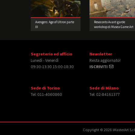
Avengers: Age of Ultron parte
Resoconto Avant-garde
III
workshop di Musea Game Art
Gallery
Segreteria ed ufficio
Newsletter
Lunedì - Venerdì
Resta aggiornato!
09:30-13:30 15:00-18:30
ISCRIVITI
Sede di Torino
Sede di Milano
Tel: 011-4060860
Tel: 02-84161377
Copyright © 2026 iMasterArt S.r.l. 