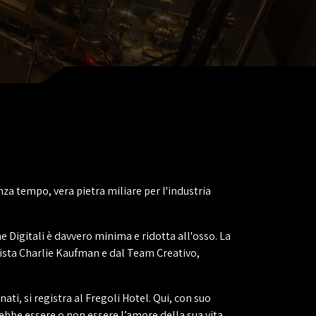
za tempo, vera pietra miliare per l'industria
e Digitali è davvero minima e ridotta all'osso. La
Regista Charlie Kaufman e dal Team Creativo,
ati, si registra al Fregoli Hotel. Qui, con suo
ebbe essere o non essere l’amore della sua vita.