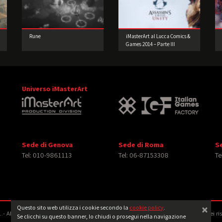
Rune
iMasterArt al Lucca Comics &
Games 2014 – Parte III
Universo iMasterArt
Sede di Genova
Sede di Roma
S
Tel: 010-9861113
Tel: 06-87153308
Te
×
Questo sito web utilizza i cookie secondo la
cookie policy
.
‐ All rights reserved. Tutti i diritti relativi ad immagini e video pubblicati sono dei ri
Se clicchi su questo banner, lo chiudi o prosegui nella navigazione