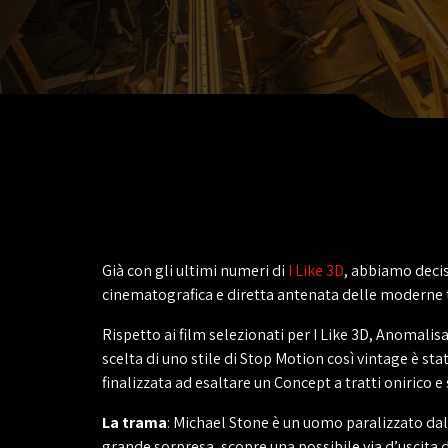
Già con gli ultimi numeri di
I Like 3D
, abbiamo decis
cinematografica e diretta antenata delle moderne t
Rispetto ai film selezionati per I Like 3D, Anomalis
scelta di uno stile di Stop Motion così vintage è sta
finalizzata ad esaltare un Concept a tratti onirico e 
La trama
: Michael Stone è un uomo paralizzato dalla
grande sorpresa, scopre una possibile via d’uscita 