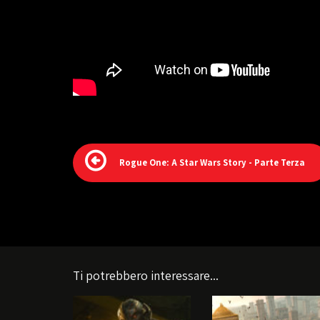
Rogue One: A Star Wars Story - Parte Terza
Ti potrebbero interessare...