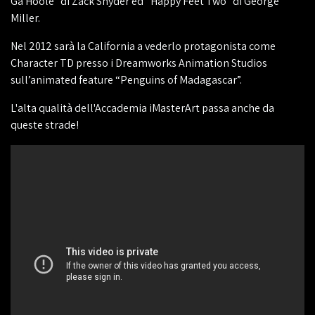
Ga'Hoole” di Zack Snyder ed “Happy Feet Two” di George
Miller.
Nel 2012 sarà la California a vederlo protagonista come
Character TD presso i Dreamworks Animation Studios
sull’animated feature “Penguins of Madagascar”.
L'alta qualità dell'Accademia iMasterArt passa anche da
queste strade!