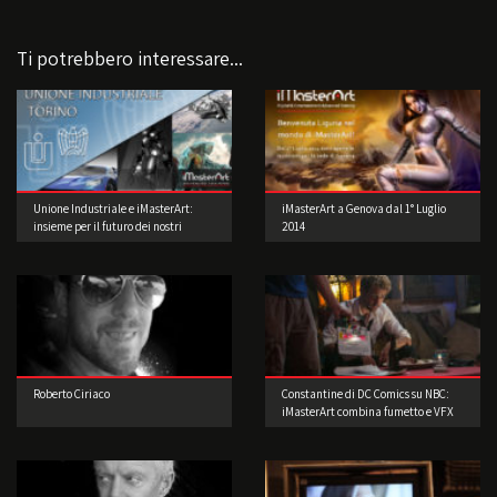
Ti potrebbero interessare...
Unione Industriale e iMasterArt:
iMasterArt a Genova dal 1° Luglio
insieme per il futuro dei nostri
2014
studenti.
Roberto Ciriaco
Constantine di DC Comics su NBC:
iMasterArt combina fumetto e VFX