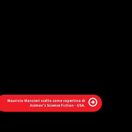
Maurizio Manzieri scelto come copertina di
Asimov's Science Fiction - USA.