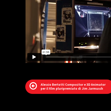
Alessio Bertotti Compositor e 3D Animator
per il film pluripremiato di Jim Jarmusch