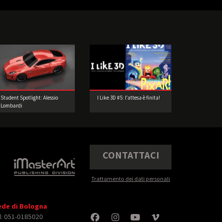
Student Spotlight: Alessio
I Like 3D #5: l’attesa è finita!
Lombardi
CONTATTACI
Trattamento dei dati personali
ede di Bologna
l: 051-0185020