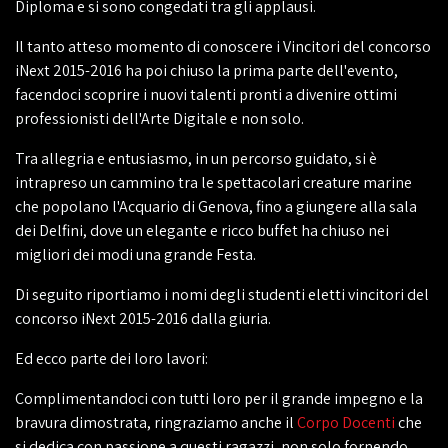
Diploma e si sono congedati tra gli applausi.
Il tanto atteso momento di conoscere i Vincitori del concorso
iNext 2015-2016 ha poi chiuso la prima parte dell'evento,
facendoci scoprire i nuovi talenti pronti a divenire ottimi
professionisti dell'Arte Digitale e non solo.
Tra allegria e entusiasmo, in un percorso guidato, si è
intrapreso un cammino tra le spettacolari creature marine
che popolano l'Acquario di Genova, fino a giungere alla sala
dei Delfini, dove un elegante e ricco buffet ha chiuso nei
migliori dei modi una grande Festa.
Di seguito riportiamo i nomi degli studenti eletti vincitori del
concorso iNext 2015-2016 dalla giuria.
Ed ecco parte dei loro lavori:
Complimentandoci con tutti loro per il grande impegno e la
bravura dimostrata, ringraziamo anche il
Corpo Docenti
che
si dedica con passione a questi ragazzi, non solo fornendo