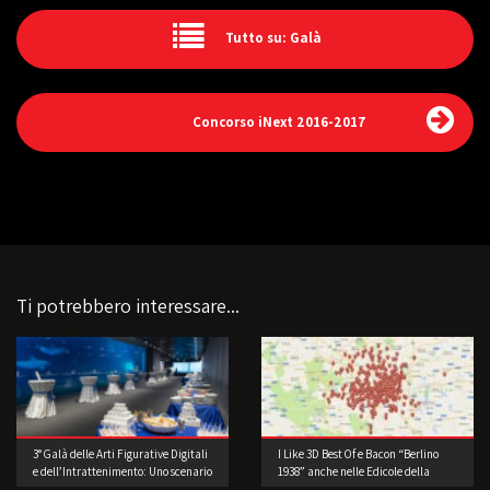
Tutto su: Galà
Concorso iNext 2016-2017
Ti potrebbero interessare...
3° Galà delle Arti Figurative Digitali
I Like 3D Best Of e Bacon “Berlino
e dell’Intrattenimento: Uno scenario
1938” anche nelle Edicole della
di straordinaria bellezza
Lombardia