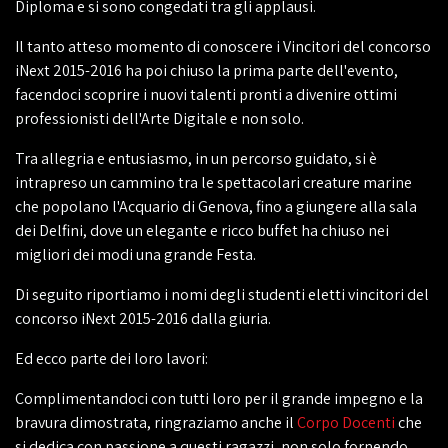
Diploma e si sono congedati tra gli applausi.
Il tanto atteso momento di conoscere i Vincitori del concorso
iNext 2015-2016 ha poi chiuso la prima parte dell'evento,
facendoci scoprire i nuovi talenti pronti a divenire ottimi
professionisti dell'Arte Digitale e non solo.
Tra allegria e entusiasmo, in un percorso guidato, si è
intrapreso un cammino tra le spettacolari creature marine
che popolano l'Acquario di Genova, fino a giungere alla sala
dei Delfini, dove un elegante e ricco buffet ha chiuso nei
migliori dei modi una grande Festa.
Di seguito riportiamo i nomi degli studenti eletti vincitori del
concorso iNext 2015-2016 dalla giuria.
Ed ecco parte dei loro lavori:
Complimentandoci con tutti loro per il grande impegno e la
bravura dimostrata, ringraziamo anche il
Corpo Docenti
che
si dedica con passione a questi ragazzi, non solo fornendo