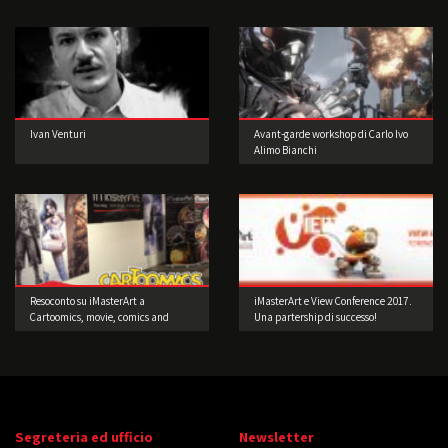
Ivan Venturi
Avant-garde workshop di Carlo Ivo
Alimo Bianchi
Resoconto su iMasterArt a
iMasterArt e View Conference 2017.
Cartoomics, movie, comics and
Una partership di successo!
games 2016
Segreteria ed ufficio
Newsletter