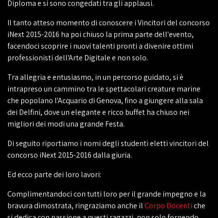
Diploma e si sono congedati tra gli applausi.
Il tanto atteso momento di conoscere i Vincitori del concorso
iNext 2015-2016 ha poi chiuso la prima parte dell'evento,
facendoci scoprire i nuovi talenti pronti a divenire ottimi
professionisti dell'Arte Digitale e non solo.
Tra allegria e entusiasmo, in un percorso guidato, si è
intrapreso un cammino tra le spettacolari creature marine
che popolano l'Acquario di Genova, fino a giungere alla sala
dei Delfini, dove un elegante e ricco buffet ha chiuso nei
migliori dei modi una grande Festa.
Di seguito riportiamo i nomi degli studenti eletti vincitori del
concorso iNext 2015-2016 dalla giuria.
Ed ecco parte dei loro lavori:
Complimentandoci con tutti loro per il grande impegno e la
bravura dimostrata, ringraziamo anche il
Corpo Docenti
che
si dedica con passione a questi ragazzi, non solo fornendo