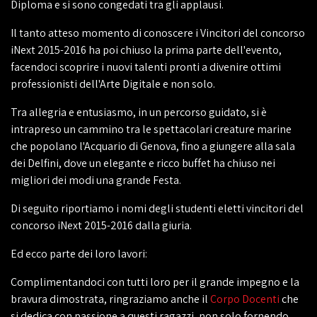
Diploma e si sono congedati tra gli applausi.
Il tanto atteso momento di conoscere i Vincitori del concorso
iNext 2015-2016 ha poi chiuso la prima parte dell'evento,
facendoci scoprire i nuovi talenti pronti a divenire ottimi
professionisti dell'Arte Digitale e non solo.
Tra allegria e entusiasmo, in un percorso guidato, si è
intrapreso un cammino tra le spettacolari creature marine
che popolano l'Acquario di Genova, fino a giungere alla sala
dei Delfini, dove un elegante e ricco buffet ha chiuso nei
migliori dei modi una grande Festa.
Di seguito riportiamo i nomi degli studenti eletti vincitori del
concorso iNext 2015-2016 dalla giuria.
Ed ecco parte dei loro lavori:
Complimentandoci con tutti loro per il grande impegno e la
bravura dimostrata, ringraziamo anche il
Corpo Docenti
che
si dedica con passione a questi ragazzi, non solo fornendo